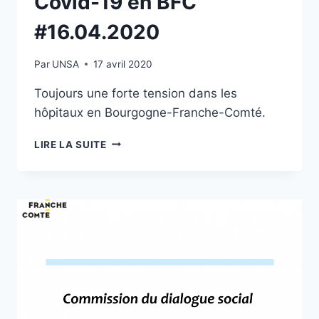
Covid-19 en BFC
#16.04.2020
Par
UNSA
17 avril 2020
Toujours une forte tension dans les
hôpitaux en Bourgogne-Franche-Comté.
[UNSA]
LIRE LA SUITE
INFORMATIONS
SUR
LA
SITUATION
DES
PATIENTS
COVID-
19
EN
BFC
#16.04.2020