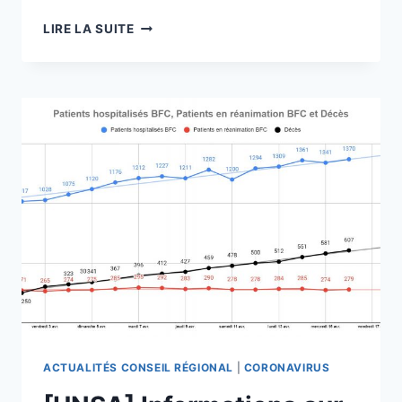
[UNSA]
LIRE LA SUITE
RETOUR
RAPIDE
SUR
LA
CDS
DU
16
AVRIL
2020
#L’ESSENTIEL
ACTUALITÉS CONSEIL RÉGIONAL
|
CORONAVIRUS