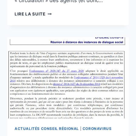
« circulation » des agents (et donc…
[UNSA]
LIRE LA SUITE
ET
VOUS,
VOUS
FAITES
QUOI
LE
11
MAI
?
ACTUALITÉS CONSEIL RÉGIONAL
|
CORONAVIRUS