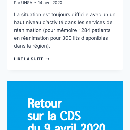
Par
UNSA
14 avril 2020
AGENTS
La situation est toujours difficile avec un un
haut niveau d’activité dans les services de
réanimation (pour mémoire : 284 patients
en réanimation pour 300 lits disponibles
dans la région).
[UNSA]
LIRE LA SUITE
INFORMATIONS
SUR
LA
SITUATION
DES
PATIENTS
COVID-
19
EN
BFC
#13.04.2020