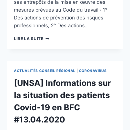
ses entrepôts de la mise en œuvre des
mesures prévues au Code du travail : 1°
Des actions de prévention des risques
professionnels, 2° Des actions…
[UNSA]
LIRE LA SUITE
L’UNSA
REVENDIQUE
TOUJOURS
LA
MISE
ACTUALITÉS CONSEIL RÉGIONAL
|
CORONAVIRUS
À
JOUR
[UNSA] Informations sur
DU
DUER
la situation des patients
ET
LE
Covid-19 en BFC
RENFORCEMENT
DE
#13.04.2020
L’INFORMATION
DES