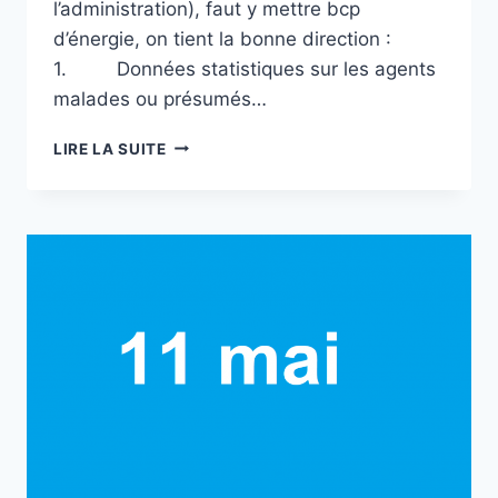
l’administration), faut y mettre bcp
d’énergie, on tient la bonne direction :
1. Données statistiques sur les agents
malades ou présumés…
[UNSA]
LIRE LA SUITE
ORDRE
JOUR
DE
LA
CDS
DU
16
AVRIL