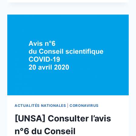
DU
11
MAI
:
LES
MESURES
ANNONCÉES
ET
QUI
IMPACTENT
LES
AGENTS
DU
CONSEIL
RÉGIONAL
ACTUALITÉS NATIONALES
|
CORONAVIRUS
[UNSA] Consulter l’avis
n°6 du Conseil