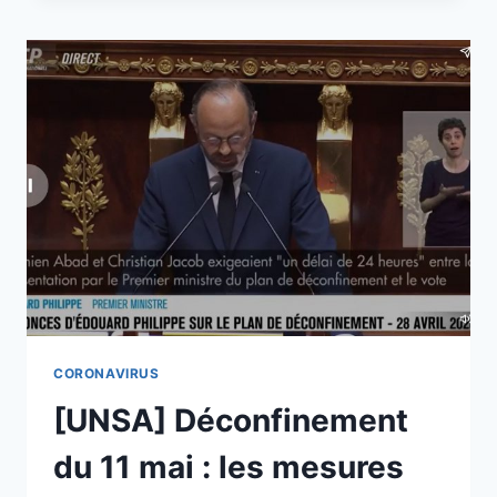
ENFANTS
APRÈS
LE
11
MAI
?
QUELLE
POSITION
ADMINISTRATIVE
POUR
LES
AGENTS
?
CORONAVIRUS
[UNSA] Déconfinement
du 11 mai : les mesures