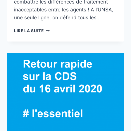
combattre les différences de traitement
inacceptables entre les agents ! A l’UNSA,
une seule ligne, on défend tous les…
[UNSA]
LIRE LA SUITE
LE
« EN
MÊME
TEMPS »
C’EST
AUSSI
POUR
LES
AGENTS
!