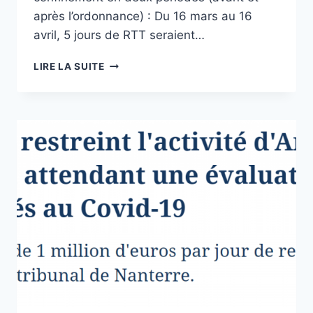
après l’ordonnance) : Du 16 mars au 16
avril, 5 jours de RTT seraient…
[UNSA]
LIRE LA SUITE
AUDIOCONFÉRENCE
DU
14/04
&
CONSEIL
DES
MINISTRES
DU
15/04
:
DES
MESURES
QUI
PEUVENT
CONCERNER
LES
AGENTS