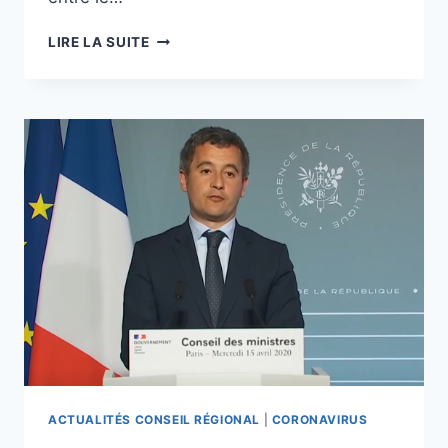
[UNSA]
LIRE LA SUITE
MODALITÉS
DE
RÉUNION
À
DISTANCE
DES
INSTANCES
DE
DIALOGUE
SOCIAL
ACTUALITÉS CONSEIL RÉGIONAL
|
CORONAVIRUS