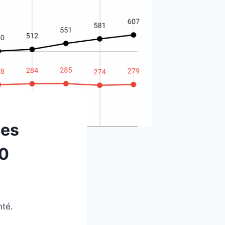
des
20
mté.