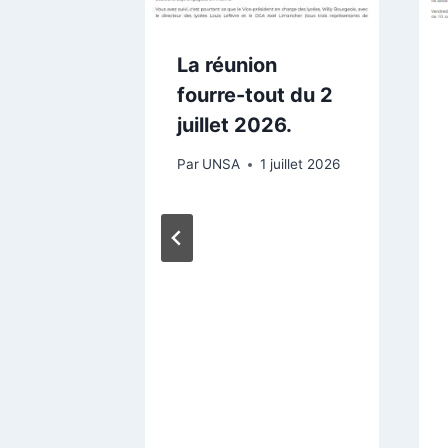
ents
La réunion
s de
fourre-tout du 2
eurs
juillet 2026.
e
Par
UNSA
1 juillet 2026
?
 juin 2026