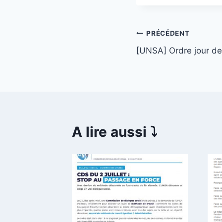
Navigation
PRÉCÉDENT
[UNSA] Ordre jour de 
de
l’article
A lire aussi ⤵️