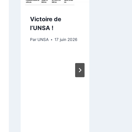
Victoire de
Point s
l’UNSA !
l’agend
syndic
Par
UNSA
17 juin 2026
Par
UNSA