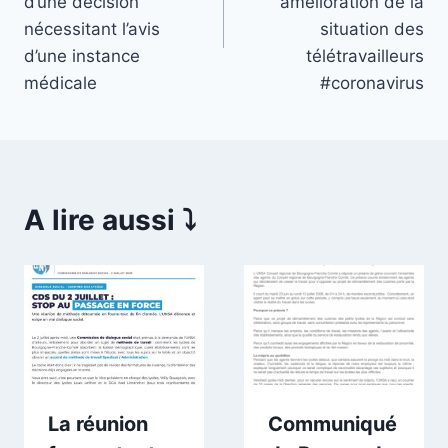
l’article
d’une décision
amélioration de la
nécessitant l’avis
situation des
d’une instance
télétravailleurs
médicale
#coronavirus
A lire aussi ⤵️
La réunion
Communiqué