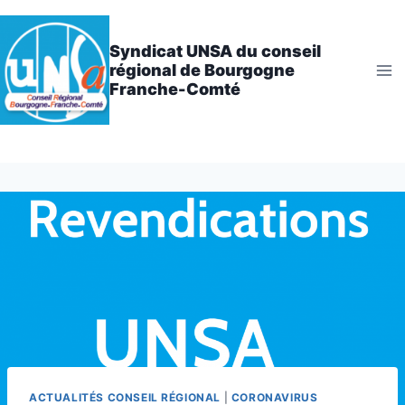
Aller
au
Syndicat UNSA du conseil
contenu
régional de Bourgogne
Franche-Comté
ACTUALITÉS CONSEIL RÉGIONAL
|
CORONAVIRUS