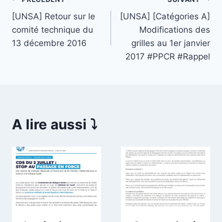
Navigation
[UNSA] Retour sur le
[UNSA] [Catégories A]
de
comité technique du
Modifications des
l’article
13 décembre 2016
grilles au 1er janvier
2017 #PPCR #Rappel
A lire aussi ⤵️