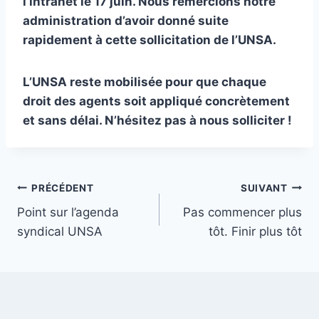
l’intranet le 17 juin. Nous remercions notre
administration d’avoir donné suite
rapidement à cette sollicitation de l’UNSA.
L’UNSA reste mobilisée pour que chaque
droit des agents soit appliqué concrètement
et sans délai. N’hésitez pas à nous solliciter !
Navigation
PRÉCÉDENT
SUIVANT
Point sur l’agenda
Pas commencer plus
de
syndical UNSA
tôt. Finir plus tôt
l’article