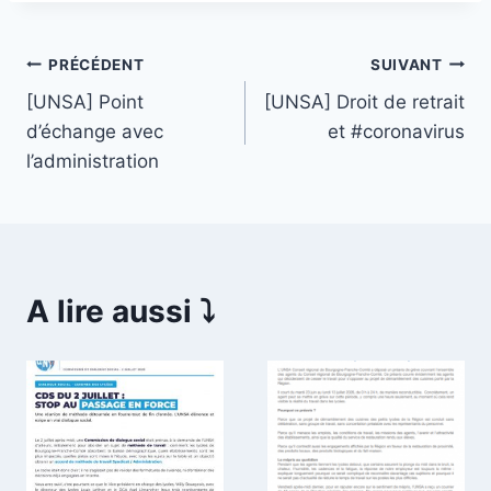
Navigation
PRÉCÉDENT
SUIVANT
[UNSA] Point
[UNSA] Droit de retrait
de
d’échange avec
et #coronavirus
l’article
l’administration
A lire aussi ⤵️