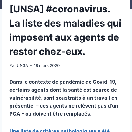
[UNSA] #coronavirus.
La liste des maladies qui
imposent aux agents de
rester chez-eux.
Par
UNSA
18 mars 2020
Dans le contexte de pan­dé­mie de Covid-19,
cer­tains agents dont la santé est source de
vul­né­ra­bi­lité, sont sous­traits à un tra­vail en
pré­sen­tiel – ces agents ne relè­vent pas d’un
PCA – ou doi­vent être rem­pla­cés.
Une liste de cri­tè­res patho­lo­gi­ques a été