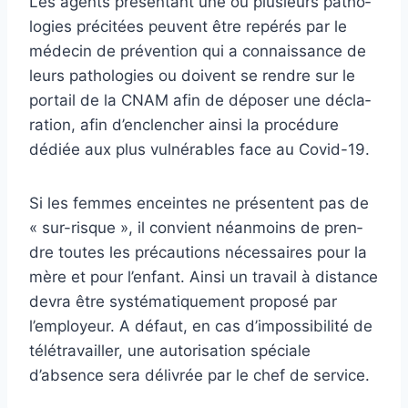
Les agents pré­sen­tant une ou plu­sieurs patho­
lo­gies pré­ci­tées peu­vent être repé­rés par le
méde­cin de pré­ven­tion qui a connais­sance de
leurs patho­lo­gies ou doi­vent se rendre sur le
por­tail de la CNAM afin de dépo­ser une décla­
ra­tion, afin d’enclen­cher ainsi la pro­cé­dure
dédiée aux plus vul­né­ra­bles face au Covid-19.
Si les femmes encein­tes ne pré­sen­tent pas de
« sur-risque », il convient néan­moins de pren­
dre toutes les pré­cau­tions néces­sai­res pour la
mère et pour l’enfant. Ainsi un tra­vail à dis­tance
devra être sys­té­ma­ti­que­ment pro­posé par
l’employeur. A défaut, en cas d’impos­si­bi­lité de
télé­tra­vailler, une auto­ri­sa­tion spé­ciale
d’absence sera déli­vrée par le chef de ser­vice.