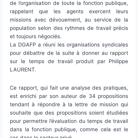
de l’organisation de toute la fonction publique,
rappelant que les agents exercent leurs
missions avec dévouement, au service de la
population selon des rythmes de travail précis
et toujours négociés.
La DGAFP a réuni les orga­ni­sa­tions syn­di­ca­les
pour débat­tre de la suite à donner au rap­port
sur le temps de tra­vail pro­duit par Philippe
LAURENT.
Ce rap­port, qui fait une ana­lyse des pra­ti­ques,
est enri­chi par son auteur de 34 pro­po­si­tions
ten­dant à répon­dre à la lettre de mis­sion qui
sou­haite que des pro­po­si­tions soient étudiées
pour per­met­tre l’évaluation du temps de tra­vail
dans la fonc­tion publi­que, comme cela est le
cas dans le sec­teur privé.