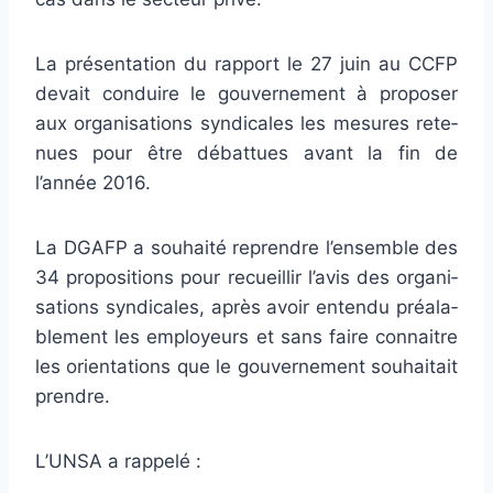
La pré­sen­ta­tion du rap­port le 27 juin au CCFP
devait conduire le gou­ver­ne­ment à pro­po­ser
aux orga­ni­sa­tions syn­di­ca­les les mesu­res rete­
nues pour être débat­tues avant la fin de
l’année 2016.
La DGAFP a sou­haité repren­dre l’ensem­ble des
34 pro­po­si­tions pour recueillir l’avis des orga­ni­
sa­tions syn­di­ca­les, après avoir entendu préa­la­
ble­ment les employeurs et sans faire connai­tre
les orien­ta­tions que le gou­ver­ne­ment sou­hai­tait
pren­dre.
L’UNSA a rap­pelé :