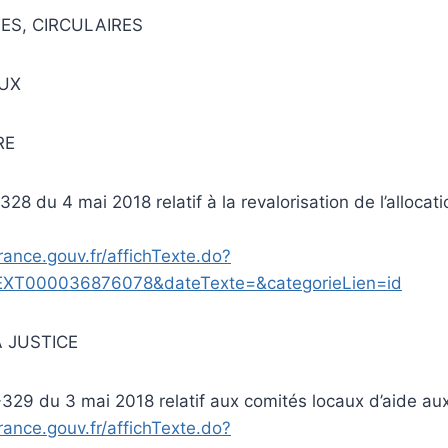
ES, CIRCULAIRES
UX
RE
28 du 4 mai 2018 relatif à la revalorisation de l’allocat
rance.gouv.fr/affichTexte.do?
EXT000036876078&dateTexte=&categorieLien=id
A JUSTICE
329 du 3 mai 2018 relatif aux comités locaux d’aide au
rance.gouv.fr/affichTexte.do?