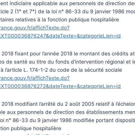
ment indiciaire applicable aux personnels de direction d
icle 2 (1° et 7°) de la loi n° 86-33 du 9 janvier 1986 mo
taires relatives à la fonction publique hospitalière
rance.gouv.fr/affichTexte.do?
EXT000036876247&dateTexte=&categorieLien=id
 2018 fixant pour l’année 2018 le montant des crédits a
s de santé au titre du fonds d’intervention régional et 
à l’article L. 174-1-2 du code de la sécurité sociale
rance.gouv.fr/affichTexte.do?
EXT000036876272&dateTexte=&categorieLien=id
 2018 modifiant l’arrêté du 2 août 2005 relatif à l’éche
able aux personnels de direction des établissements ment
 loi n° 86-33 du 9 janvier 1986 modifiée portant disposit
ction publique hospitalière