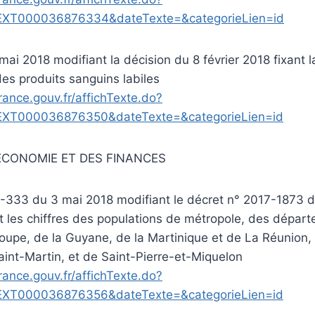
EXT000036876334&dateTexte=&categorieLien=id
ai 2018 modifiant la décision du 8 février 2018 fixant la 
des produits sanguins labiles
rance.gouv.fr/affichTexte.do?
EXT000036876350&dateTexte=&categorieLien=id
’ECONOMIE ET DES FINANCES
8-333 du 3 mai 2018 modifiant le décret n° 2017-1873
t les chiffres des populations de métropole, des départ
oupe, de la Guyane, de la Martinique et de La Réunion,
int-Martin, et de Saint-Pierre-et-Miquelon
rance.gouv.fr/affichTexte.do?
EXT000036876356&dateTexte=&categorieLien=id