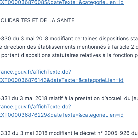
EXT000036876085&dateTexte=&categorieLien=id
SOLIDARITES ET DE LA SANTE
330 du 3 mai 2018 modifiant certaines dispositions stat
 direction des établissements mentionnés à l’article 2 d
portant dispositions statutaires relatives à la fonction 
rance.gouv.fr/affichTexte.do?
EXT000036876143&dateTexte=&categorieLien=id
331 du 3 mai 2018 relatif à la prestation d’accueil du j
rance.gouv.fr/affichTexte.do?
EXT000036876229&dateTexte=&categorieLien=id
-332 du 3 mai 2018 modifiant le décret n° 2005-926 du