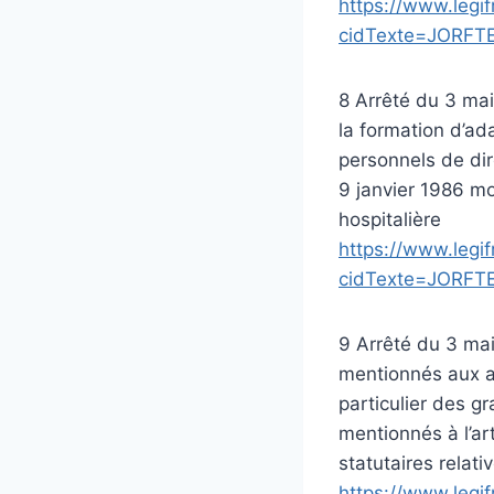
https://www.legif
cidTexte=JORFT
8 Arrêté du 3 mai
la formation d’ad
personnels de dir
9 janvier 1986 mod
hospitalière
https://www.legif
cidTexte=JORFT
9 Arrêté du 3 mai
mentionnés aux ar
particulier des g
mentionnés à l’art
statutaires relati
https://www.legif