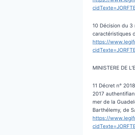
cidTexte=JORFT
10 Décision du 3 m
caractéristiques 
https://www.legif
cidTexte=JORFT
MINISTERE DE L
11 Décret n° 201
2017 authentifian
mer de la Guadel
Barthélemy, de Sa
https://www.legif
cidTexte=JORFT