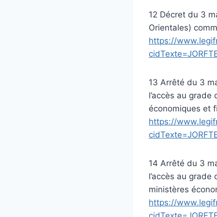
12 Décret du 3 m
Orientales) comm
https://www.legif
cidTexte=JORFT
13 Arrêté du 3 ma
l’accès au grade d
économiques et fi
https://www.legif
cidTexte=JORFT
14 Arrêté du 3 ma
l’accès au grade 
ministères économ
https://www.legif
cidTexte=JORFT