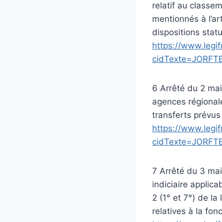
relatif au classe
mentionnés à l’art
dispositions statu
https://www.legif
cidTexte=JORFT
6 Arrêté du 2 mai
agences régionale
transferts prévus 
https://www.legif
cidTexte=JORFT
7 Arrêté du 3 mai
indiciaire applic
2 (1° et 7°) de la
relatives à la fon