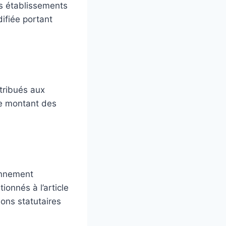
es établissements
difiée portant
ttribués aux
le montant des
lonnement
ionnés à l’article
ions statutaires