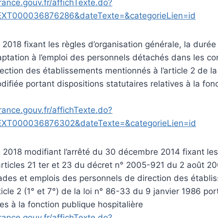
rance.gouv.fr/affichTexte.do?
EXT000036876286&dateTexte=&categorieLien=id
 2018 fixant les règles d’organisation générale, la durée
aptation à l’emploi des personnels détachés dans les co
ection des établissements mentionnés à l’article 2 de la
ifiée portant dispositions statutaires relatives à la fon
rance.gouv.fr/affichTexte.do?
EXT000036876302&dateTexte=&categorieLien=id
 2018 modifiant l’arrêté du 30 décembre 2014 fixant le
ticles 21 ter et 23 du décret n° 2005-921 du 2 août 20
rades et emplois des personnels de direction des établ
icle 2 (1° et 7°) de la loi n° 86-33 du 9 janvier 1986 por
ves à la fonction publique hospitalière
rance.gouv.fr/affichTexte.do?