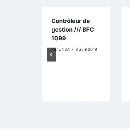
ervice
Contrôleur de
gestion /// BFC
 /// BFC
1099
Par
UNSA
8 avril 2019
avril 2019