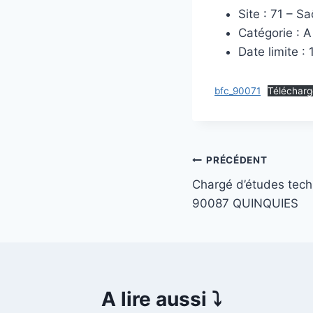
Site : 71 – S
Catégorie : 
Date limite :
bfc_90071
Télécharg
Navigation
PRÉCÉDENT
Chargé d’études tech
de
90087 QUINQUIES
l’article
A lire aussi ⤵️