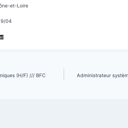
aône-et-Loire
A
 19/04
er
niques (H/F) /// BFC
Administrateur systèm