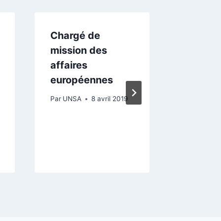
Chargé de
Chargé
mission des
missio
affaires
innovat
européennes
projets
europée
Par
UNSA
8 avril 2019
BFC 18
Par
UNSA