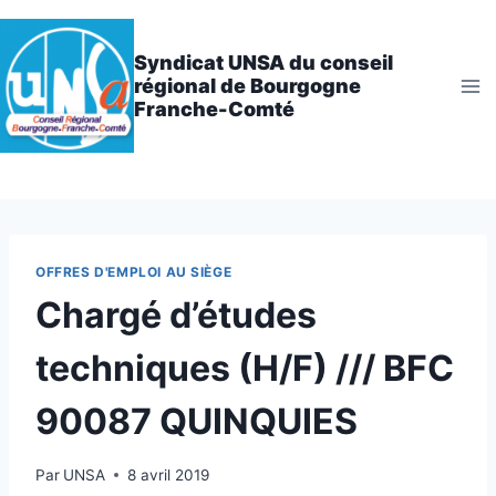
Aller
au
Syndicat UNSA du conseil
contenu
régional de Bourgogne
Franche-Comté
OFFRES D'EMPLOI AU SIÈGE
Chargé d’études
techniques (H/F) /// BFC
90087 QUINQUIES
Par
UNSA
8 avril 2019