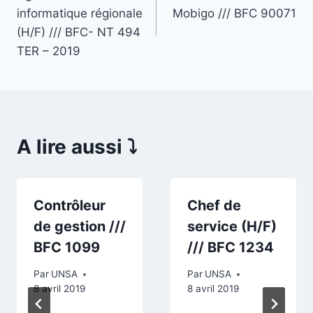
de
informatique régionale
Mobigo /// BFC 90071
l’article
(H/F) /// BFC- NT 494
TER – 2019
A lire aussi ⤵️
Contrôleur
Chef de
de gestion ///
service (H/F)
BFC 1099
/// BFC 1234
Par
UNSA
Par
UNSA
8 avril 2019
8 avril 2019