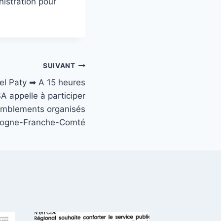
nistration pour
SUIVANT
l Paty ➡ A 15 heures
A appelle à participer
emblements organisés
gogne-Franche-Comté