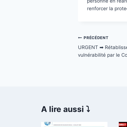
personne en réani
renforcer la prot
Navigation
PRÉCÉDENT
URGENT ➡ Rétablisse
de
vulnérabilité par le Co
l’article
A lire aussi ⤵️