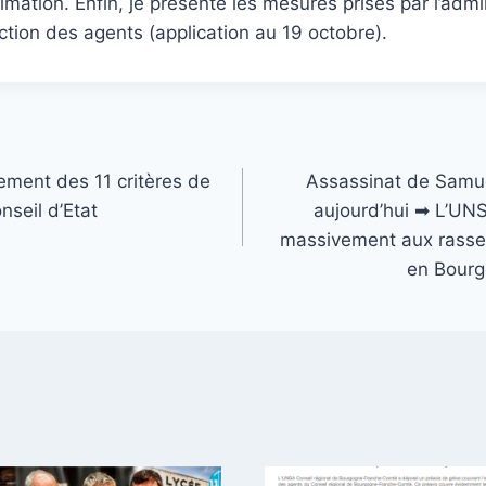
mation. Enfin, je présente les mesures prises par l’admi
ection des agents (application au 19 octobre).
ment des 11 critères de
Assassinat de Samue
nseil d’Etat
aujourd’hui ➡ L’UNS
massivement aux rass
en Bour