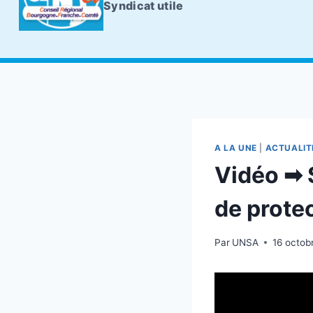
Syndicat utile
A LA UNE
|
ACTUALIT
Vidéo ➡ 
de prote
Par
UNSA
16 octob