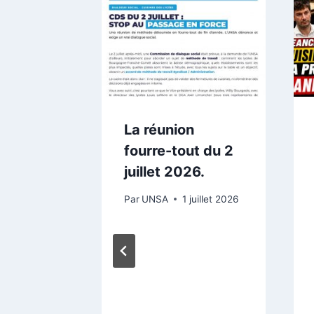
mencer
inir
 juin 2026
La réunion
fourre-tout du 2
juillet 2026.
Par
UNSA
1 juillet 2026