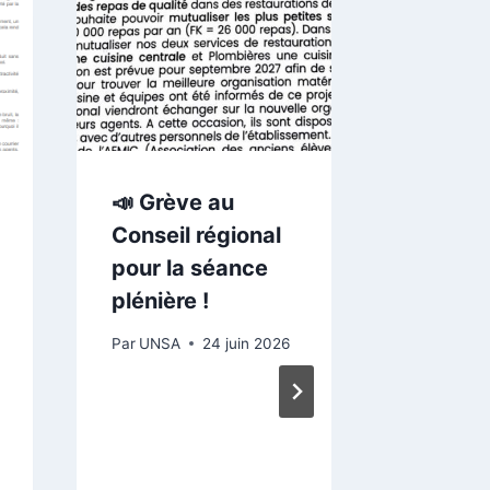
🏫
Démant
des lyc
Réorga
imposé
siège 
📣 Grève au
Représ
Conseil régional
du per
pour la séance
écartés
plénière !
L’UNSA
Par
UNSA
24 juin 2026
un préa
grève.
MEPRIS
Mainte