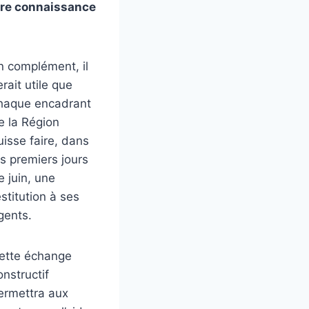
dre connaissance
n complément, il
erait utile que
haque encadrant
e la Région
uisse faire, dans
es premiers jours
e juin, une
estitution à ses
gents.
ette échange
onstructif
ermettra aux