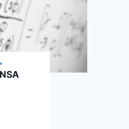
SA
’UNSA