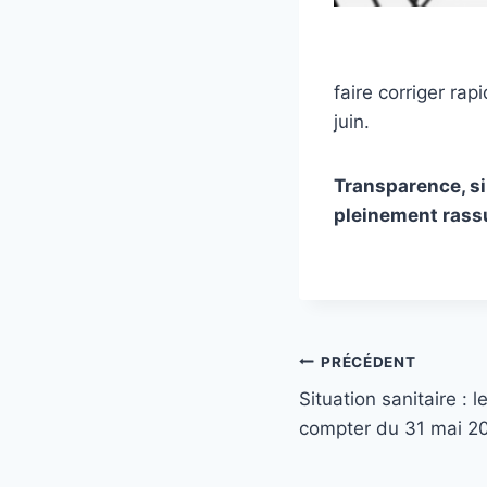
faire corriger ra
juin.
Transparence, si
pleinement rass
Navigation
PRÉCÉDENT
Situation sanitaire : 
de
compter du 31 mai 2
l’article