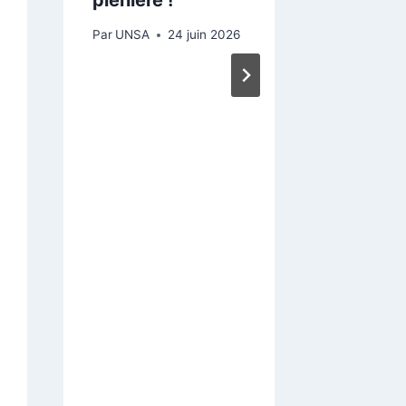
L’UNSA
Par
UNSA
24 juin 2026
un préa
grève.
MEPRIS
Mainte
suffit 
🤬🤬🤬
🤬🤬🤬 !
Par
UNSA