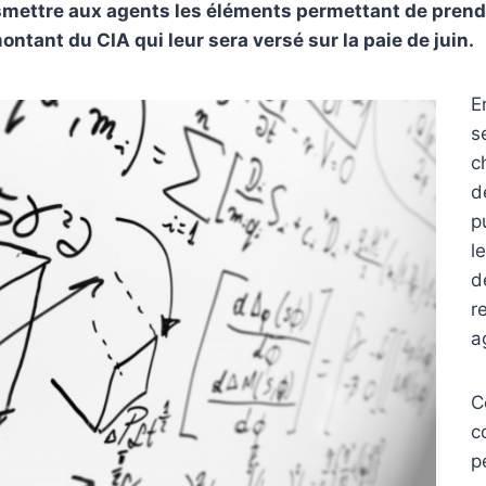
nsmettre aux agents les éléments permettant de pren
ontant du CIA qui leur sera versé sur la paie de juin.
E
s
c
d
p
l
d
r
a
C
c
p