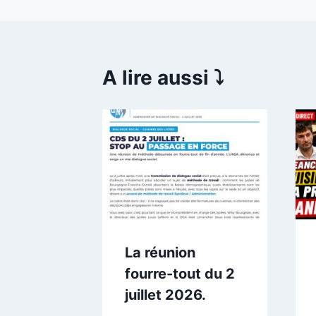
A lire aussi ⤵️
mencer
inir
 juin 2026
La réunion
fourre-tout du 2
juillet 2026.