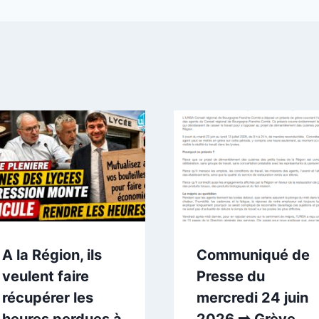
A la Région, ils
Communiqué de
veulent faire
Presse du
récupérer les
mercredi 24 juin
heures perdues à
2026 ➡️ Grève