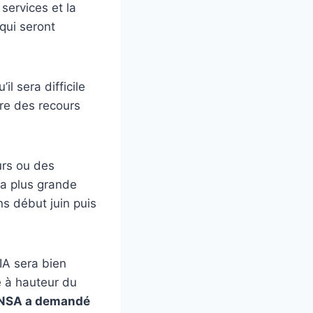
services et la
qui seront
l sera difficile
aire des recours
urs ou des
la plus grande
ns début juin puis
IA sera bien
e à hauteur du
UNSA a demandé