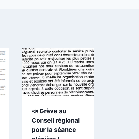
🏫
Démant
des lyc
Réorga
imposé
siège 
📣 Grève au
Représ
Conseil régional
du per
pour la séance
écartés
plénière !