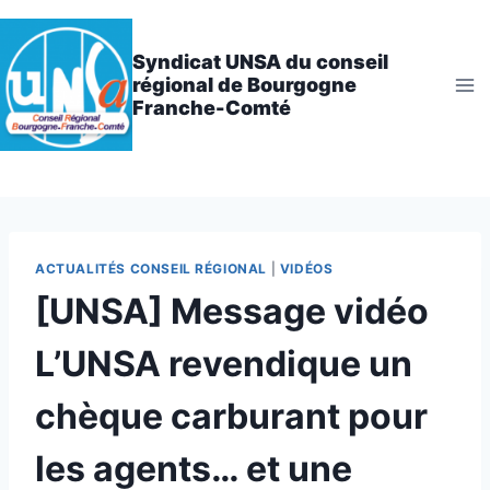
Aller
au
Syndicat UNSA du conseil
contenu
régional de Bourgogne
Franche-Comté
ACTUALITÉS CONSEIL RÉGIONAL
|
VIDÉOS
[UNSA] Message vidéo
L’UNSA revendique un
chèque carburant pour
les agents… et une