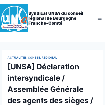
Aller
au
Syndicat UNSA du conseil
contenu
régional de Bourgogne
Franche-Comté
ACTUALITÉS CONSEIL RÉGIONAL
[UNSA] Déclaration
intersyndicale /
Assemblée Générale
des agents des sièges /