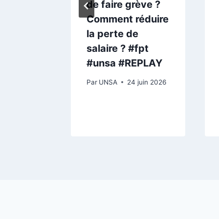
e mois
de faire grève ?
mbre
Comment réduire
syndical
la perte de
genda
salaire ? #fpt
#unsa #REPLAY
Par
UNSA
24 juin 2026
025