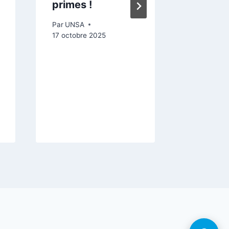
primes !
décisio
l’intégr
Par
UNSA
horodat
17 octobre 2025
sous-ti
discour
J.DURA
Par
UNSA
12 septemb