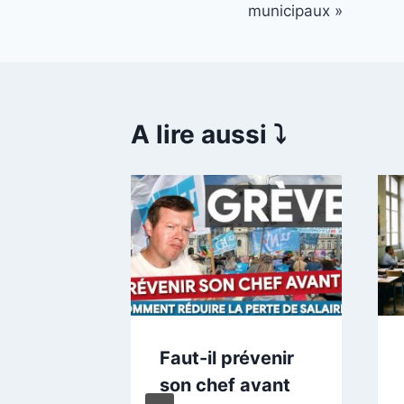
municipaux »
l’article
A lire aussi ⤵️
urain,
Faut-il prévenir
ocages,
son chef avant