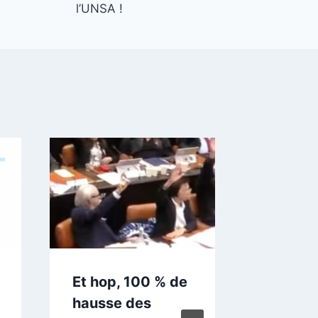
l’UNSA !
Et hop, 100 % de
Nouve
hausse des
préside