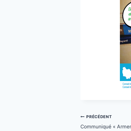
Navigation
PRÉCÉDENT
Communiqué « Armeme
de