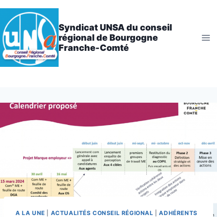
Aller
au
Syndicat UNSA du conseil
contenu
régional de Bourgogne
Franche-Comté
A LA UNE
|
ACTUALITÉS CONSEIL RÉGIONAL
|
ADHÉRENTS