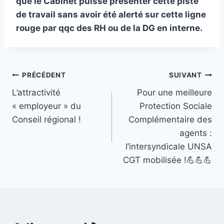
que le Cabinet puisse présenter cette piste
de travail sans avoir été alerté sur cette ligne
rouge par qqc des RH ou de la DG en interne.
Navigation
PRÉCÉDENT
SUIVANT
L’attractivité
Pour une meilleure
de
« employeur » du
Protection Sociale
l’article
Conseil régional !
Complémentaire des
agents :
l’intersyndicale UNSA
CGT mobilisée !💪💪💪