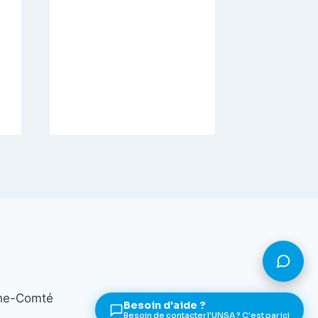
Par
UNSA
che-Comté