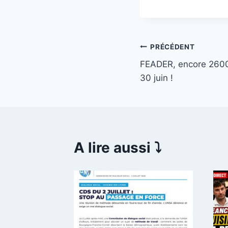
Navigation
PRÉCÉDENT
FEADER, encore 2600 
de
30 juin !
l’article
A lire aussi ⤵️
mencer
inir