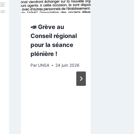
Réorga
imposé
siège 
📣 Grève au
Représ
Conseil régional
du per
pour la séance
écartés
plénière !
L’UNSA
Par
UNSA
24 juin 2026
un préa
grève.
MEPRIS
Mainte
suffit 
🤬🤬🤬
🤬🤬🤬 !