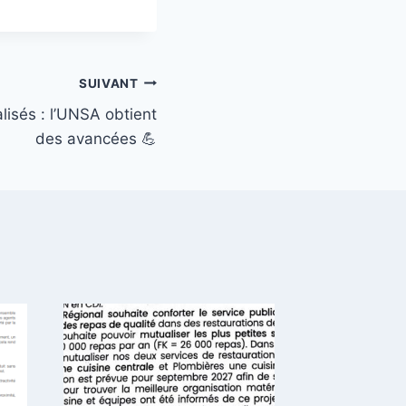
SUIVANT
isés : l’UNSA obtient
des avancées 💪
🏫
Démant
des lyc