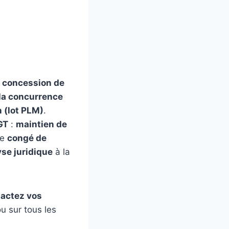
a
concession de
 la concurrence
n (lot PLM)
.
GT
:
maintien de
de
congé de
se juridique
à la
actez vos
u sur tous les