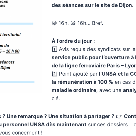
des séances sur le site de Dijon.
😁 16h. 😁 16h… Bref.
À l’ordre du jour
:
1️⃣ Avis requis des syndicats sur l
service public pour l’ouverture à
de la ligne ferroviaire Paris – Lyo
2️⃣ Point ajouté par
l’UNSA et la C
la rémunération à 100 %
en cas 
maladie ordinaire
, avec une
analy
clé.
s ? Une remarque ? Une situation à partager ?
👉
Cont
u personnel UNSA dès maintenant
sur ces dossiers… o
 vous concernent !