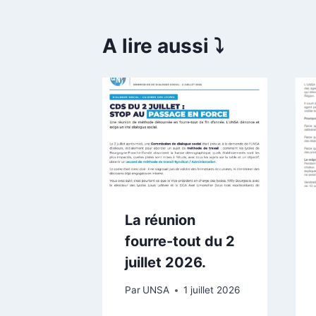
A lire aussi ⤵️
ents
La réunion
s de
fourre-tout du 2
eurs
juillet 2026.
e
Par
UNSA
1 juillet 2026
?