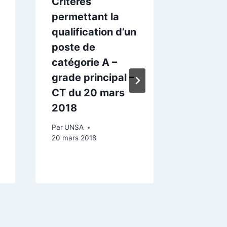
Critères
Les mis
permettant la
adjoint
qualification d’un
adminis
poste de
territor
catégorie A –
Extrait
grade principal –
d’emplo
CT du 20 mars
Par
UNSA
2018
Par
UNSA
20 mars 2018