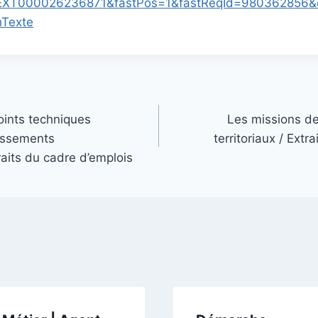
EXT000026236871&fastPos=1&fastReqId=980362856&ca
hTexte
oints techniques
Les missions de
lissements
territoriaux / Extr
aits du cadre d’emplois