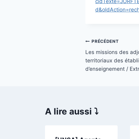
cidTexte=JORFT
d&oldAction=rec
Navigation
PRÉCÉDENT
Les missions des adj
de
territoriaux des étab
l’article
d’enseignement / Extr
A lire aussi ⤵️