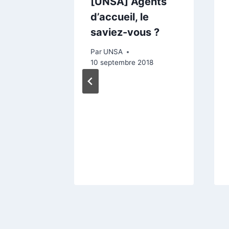
ons des
[UNSA] Agents
d’accueil, le
x /
saviez-vous ?
du cadre
Par
UNSA
10 septembre 2018
 avril 2017