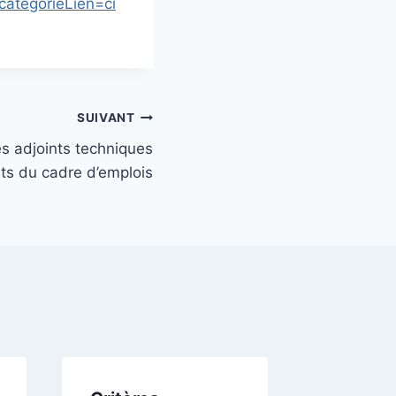
tegorieLien=ci
SUIVANT
s adjoints techniques
aits du cadre d’emplois