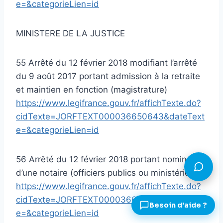
e=&categorieLien=id
MINISTERE DE LA JUSTICE
55 Arrêté du 12 février 2018 modifiant l’arrêté
du 9 août 2017 portant admission à la retraite
et maintien en fonction (magistrature)
https://www.legifrance.gouv.fr/affichTexte.do?
cidTexte=JORFTEXT000036650643&dateText
e=&categorieLien=id
56 Arrêté du 12 février 2018 portant nomination
d’une notaire (officiers publics ou ministériels)
https://www.legifrance.gouv.fr/affichTexte.do?
cidTexte=JORFTEXT000036650645&dateText
e=&categorieLien=id