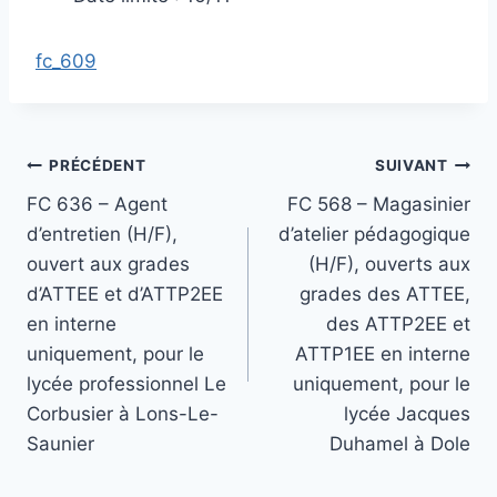
fc_609
Navigation
PRÉCÉDENT
SUIVANT
FC 636 – Agent
FC 568 – Magasinier
de
d’entretien (H/F),
d’atelier pédagogique
l’article
ouvert aux grades
(H/F), ouverts aux
d’ATTEE et d’ATTP2EE
grades des ATTEE,
en interne
des ATTP2EE et
uniquement, pour le
ATTP1EE en interne
lycée professionnel Le
uniquement, pour le
Corbusier à Lons-Le-
lycée Jacques
Saunier
Duhamel à Dole