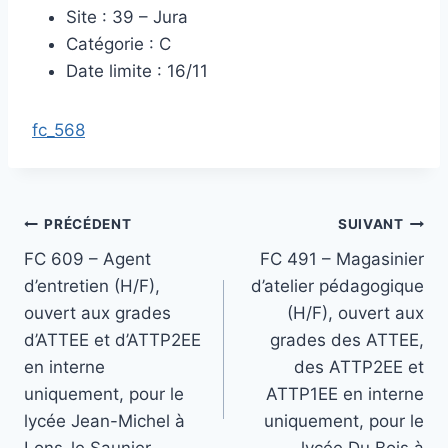
Site : 39 – Jura
Catégorie : C
Date limite : 16/11
fc_568
Navigation
PRÉCÉDENT
SUIVANT
FC 609 – Agent
FC 491 – Magasinier
de
d’entretien (H/F),
d’atelier pédagogique
l’article
ouvert aux grades
(H/F), ouvert aux
d’ATTEE et d’ATTP2EE
grades des ATTEE,
en interne
des ATTP2EE et
uniquement, pour le
ATTP1EE en interne
lycée Jean-Michel à
uniquement, pour le
Lons-le Saunier
lycée Du Bois à