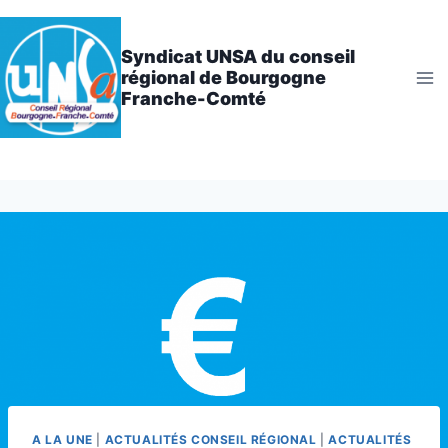
Aller
au
Syndicat UNSA du conseil
contenu
régional de Bourgogne
Franche-Comté
A LA UNE
|
ACTUALITÉS CONSEIL RÉGIONAL
|
ACTUALITÉS