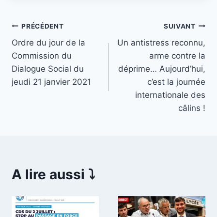
Navigation
PRÉCÉDENT
SUIVANT
Ordre du jour de la
Un antistress reconnu,
de
Commission du
arme contre la
l’article
Dialogue Social du
déprime… Aujourd’hui,
jeudi 21 janvier 2021
c’est la journée
internationale des
câlins !
A lire aussi ⤵️