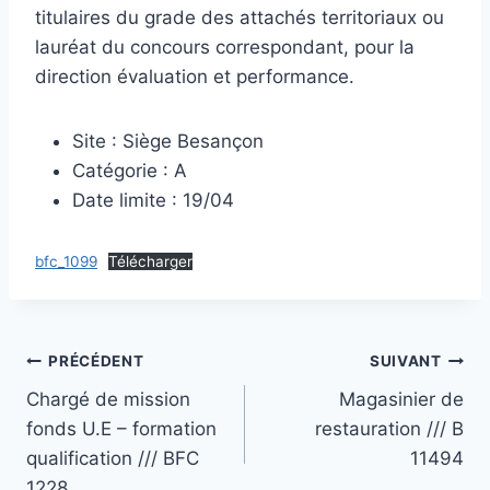
titulaires du grade des attachés territoriaux ou
lauréat du concours correspondant, pour la
direction évaluation et performance.
Site : Siège Besançon
Catégorie : A
Date limite : 19/04
bfc_1099
Télécharger
Navigation
PRÉCÉDENT
SUIVANT
Chargé de mission
Magasinier de
de
fonds U.E – formation
restauration /// B
l’article
qualification /// BFC
11494
1228