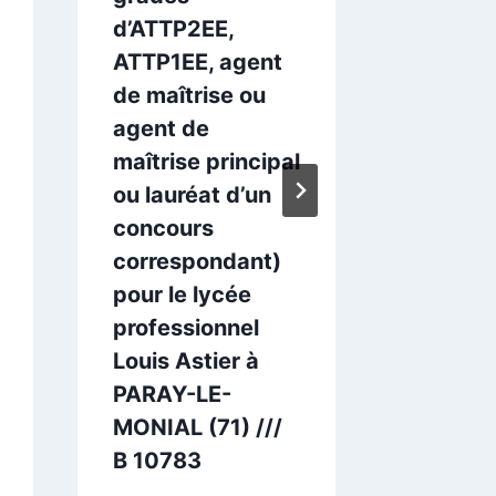
d’ATTP2EE,
interne
ATTP1EE, agent
unique
de maîtrise ou
pour le
agent de
Henri V
maîtrise principal
LOUHAN
ou lauréat d’un
/// B 1
concours
Par
UNSA
correspondant)
pour le lycée
professionnel
Louis Astier à
PARAY-LE-
MONIAL (71) ///
B 10783