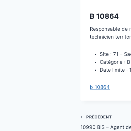
B 10864
Responsable de m
technicien territ
Site : 71 – S
Catégorie : B
Date limite : 
b_10864
Navigation
PRÉCÉDENT
10990 BIS – Agent d