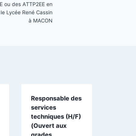
E ou des ATTP2EE en
 le Lycée René Cassin
à MACON
Responsable des
Agent d
services
(H/F) (
techniques (H/F)
grades
(Ouvert aux
ATTEE,
grades
et ATT