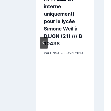
interne
uniquement)
avril 2019
pour le lycée
Simone Weil à
DIJON (21) /// B
10438
Par
UNSA
8 avril 2019