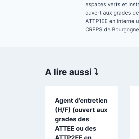
de
espaces verts et insta
l’article
ouvert aux grades d
ATTP1EE en interne u
CREPS de Bourgogne
A lire aussi ⤵️
ntretien
Agent d’entretien
cée
(H/F) (ouvert aux
iat à
grades des
AU-
ATTEE ou des
 /// B
ATTP2EE en