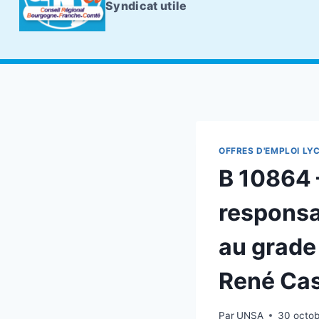
Syndicat utile
OFFRES D'EMPLOI LY
B 10864 
responsab
au grade 
René Ca
Par
UNSA
30 octob