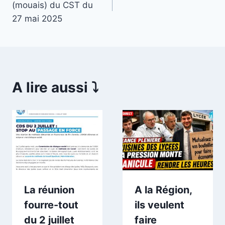
(mouais) du CST du
l’article
27 mai 2025
A lire aussi ⤵️
La réunion
A la Région,
fourre-tout
ils veulent
du 2 juillet
faire