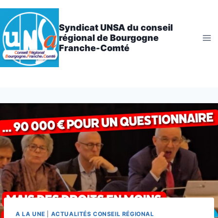
Aller
au
Syndicat UNSA du conseil
contenu
régional de Bourgogne
Franche-Comté
A LA UNE
|
ACTUALITÉS CONSEIL RÉGIONAL