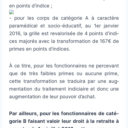
en points d’indice ;
pour les corps de caté­go­rie A à carac­tère
para­mé­di­cal et socio-éducatif, au 1er jan­vier
2016, la grille est reva­lo­ri­sée de 4 points d’indi­
ces majo­rés avec la trans­for­ma­tion de 167€ de
primes en points d’indi­ces.
À ce titre, pour les fonc­tion­nai­res ne per­ce­vant
que de très fai­bles primes ou aucune prime,
cette trans­for­ma­tion se tra­duira par une aug­
men­ta­tion du trai­te­ment indi­ciaire et donc une
aug­men­ta­tion de leur pou­voir d’achat.
Par ailleurs, pour les fonc­tion­nai­res de caté­
go­rie B fai­sant valoir leur droit à la retraite à