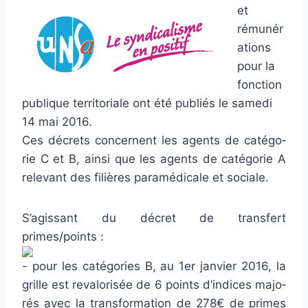
et
rémunér
ations
pour la
fonction
publique territoriale ont été publiés le samedi
14 mai 2016.
Ces décrets concer­nent les agents de caté­go­
rie C et B, ainsi que les agents de caté­go­rie A
rele­vant des filiè­res para­mé­di­cale et sociale.
S’agis­sant du décret de trans­fert
primes/points :
pour les caté­go­ries B, au 1er jan­vier 2016, la
grille est reva­lo­ri­sée de 6 points d’indi­ces majo­
rés avec la trans­for­ma­tion de 278€ de primes