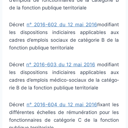
de la fonc­tion publi­que ter­ri­to­riale
Décret
n° 2016-602 du 12 mai 2016
modi­fiant
les dis­po­si­tions indi­ciai­res appli­ca­bles aux
cadres d’emplois sociaux de caté­go­rie B de la
fonc­tion publi­que ter­ri­to­riale
Décret
n° 2016-603 du 12 mai 2016
modi­fiant
les dis­po­si­tions indi­ciai­res appli­ca­bles aux
cadres d’emplois médico-sociaux de la caté­go­
rie B de la fonc­tion publi­que ter­ri­to­riale
Décret
n° 2016-604 du 12 mai 2016
fixant les
dif­fé­ren­tes échelles de rému­né­ra­tion pour les
fonc­tion­nai­res de caté­go­rie C de la fonc­tion
publi­que ter­ri­to­riale