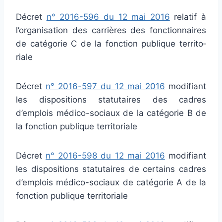
Décret
n° 2016-596 du 12 mai 2016
rela­tif à
l’orga­ni­sa­tion des car­riè­res des fonc­tion­nai­res
de caté­go­rie C de la fonc­tion publi­que ter­ri­to­
riale
Décret
n° 2016-597 du 12 mai 2016
modi­fiant
les dis­po­si­tions sta­tu­tai­res des cadres
d’emplois médico-sociaux de la caté­go­rie B de
la fonc­tion publi­que ter­ri­to­riale
Décret
n° 2016-598 du 12 mai 2016
modi­fiant
les dis­po­si­tions sta­tu­tai­res de cer­tains cadres
d’emplois médico-sociaux de caté­go­rie A de la
fonc­tion publi­que ter­ri­to­riale