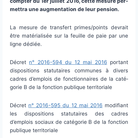
comp­ter du 1er juillet 2016, cette mesure per­
met­tra une aug­men­ta­tion de leur pen­sion.
La mesure de trans­fert primes/points devrait
être maté­ria­li­sée sur la feuille de paie par une
ligne dédiée.
Décret
n° 2016-594 du 12 mai 2016
por­tant
dis­po­si­tions sta­tu­tai­res com­mu­nes à divers
cadres d’emplois de fonc­tion­nai­res de la caté­
go­rie B de la fonc­tion publi­que ter­ri­to­riale
Décret
n° 2016-595 du 12 mai 2016
modi­fiant
les dis­po­si­tions sta­tu­tai­res des cadres
d’emplois sociaux de caté­go­rie B de la fonc­tion
publi­que ter­ri­to­riale