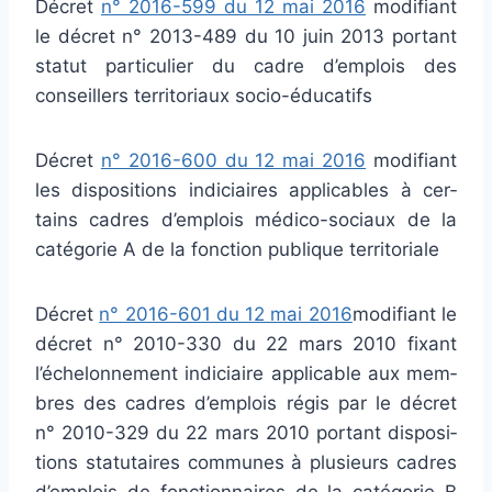
Décret
n° 2016-599 du 12 mai 2016
modi­fiant
le décret n° 2013-489 du 10 juin 2013 por­tant
statut par­ti­cu­lier du cadre d’emplois des
conseillers ter­ri­to­riaux socio-éducatifs
Décret
n° 2016-600 du 12 mai 2016
modi­fiant
les dis­po­si­tions indi­ciai­res appli­ca­bles à cer­
tains cadres d’emplois médico-sociaux de la
caté­go­rie A de la fonc­tion publi­que ter­ri­to­riale
Décret
n° 2016-601 du 12 mai 2016
modi­fiant le
décret n° 2010-330 du 22 mars 2010 fixant
l’échelonnement indi­ciaire appli­ca­ble aux mem­
bres des cadres d’emplois régis par le décret
n° 2010-329 du 22 mars 2010 por­tant dis­po­si­
tions sta­tu­tai­res com­mu­nes à plu­sieurs cadres
d’emplois de fonc­tion­nai­res de la caté­go­rie B