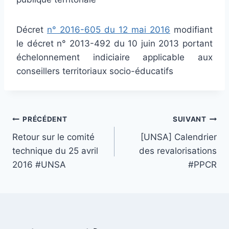
Décret
n° 2016-605 du 12 mai 2016
modi­fiant
le décret n° 2013-492 du 10 juin 2013 por­tant
échelonnement indi­ciaire appli­ca­ble aux
conseillers ter­ri­to­riaux socio-éducatifs
Navigation
PRÉCÉDENT
SUIVANT
Retour sur le comité
[UNSA] Calendrier
de
technique du 25 avril
des revalorisations
l’article
2016 #UNSA
#PPCR