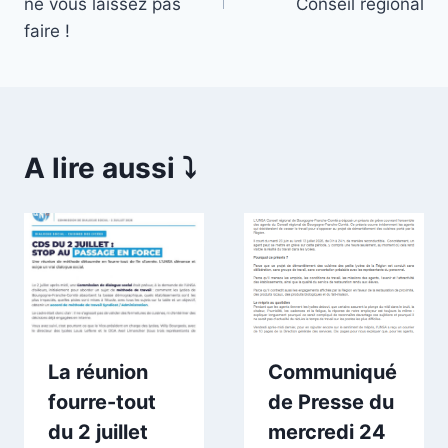
l’article
ne vous laissez pas
Conseil régional
faire !
A lire aussi ⤵️
La réunion
Communiqué
fourre-tout
de Presse du
du 2 juillet
mercredi 24