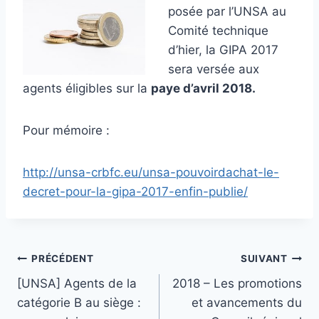
posée par l’UNSA au
Comité technique
d’hier, la GIPA 2017
sera versée aux
agents éligibles sur la
paye d’avril 2018.
Pour mémoire :
http://unsa-crbfc.eu/unsa-pouvoirdachat-le-
decret-pour-la-gipa-2017-enfin-publie/
Navigation
PRÉCÉDENT
SUIVANT
[UNSA] Agents de la
2018 – Les promotions
de
catégorie B au siège :
et avancements du