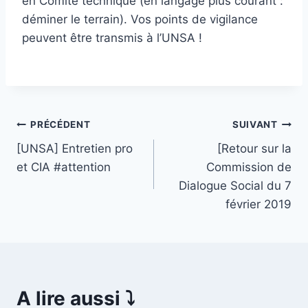
en Comité technique (en langage plus courant :
déminer le terrain). Vos points de vigilance
peuvent être transmis à l’UNSA !
Navigation
PRÉCÉDENT
SUIVANT
[UNSA] Entretien pro
[Retour sur la
de
et CIA #attention
Commission de
l’article
Dialogue Social du 7
février 2019
A lire aussi ⤵️