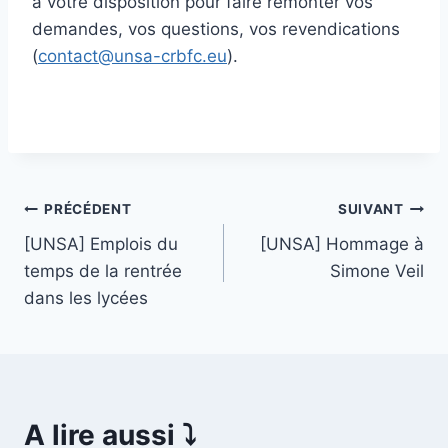
à votre disposition pour faire remonter vos
demandes, vos questions, vos revendications
(
contact@unsa-crbfc.eu
).
Navigation
PRÉCÉDENT
SUIVANT
[UNSA] Emplois du
[UNSA] Hommage à
de
temps de la rentrée
Simone Veil
l’article
dans les lycées
A lire aussi ⤵️