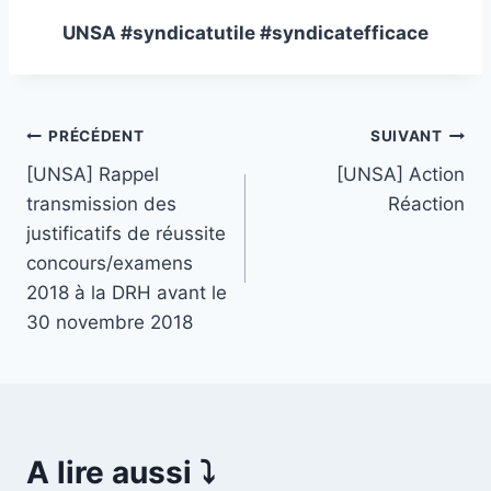
UNSA #syndicatutile #syndicatefficace
Navigation
PRÉCÉDENT
SUIVANT
[UNSA] Rappel
[UNSA] Action
de
transmission des
Réaction
l’article
justificatifs de réussite
concours/examens
2018 à la DRH avant le
30 novembre 2018
A lire aussi ⤵️