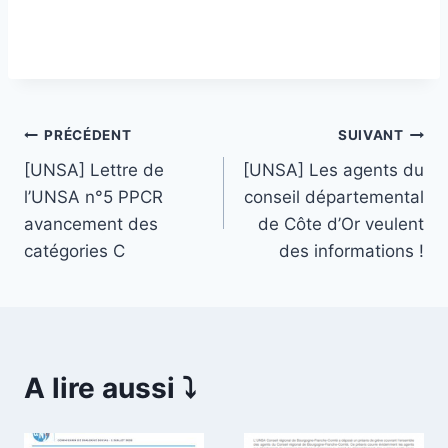
Navigation
PRÉCÉDENT
SUIVANT
[UNSA] Lettre de
[UNSA] Les agents du
de
l’UNSA n°5 PPCR
conseil départemental
l’article
avancement des
de Côte d’Or veulent
catégories C
des informations !
A lire aussi ⤵️