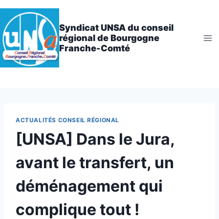
Aller
au
Syndicat UNSA du conseil
contenu
régional de Bourgogne
Franche-Comté
ACTUALITÉS CONSEIL RÉGIONAL
[UNSA] Dans le Jura,
avant le transfert, un
déménagement qui
complique tout !