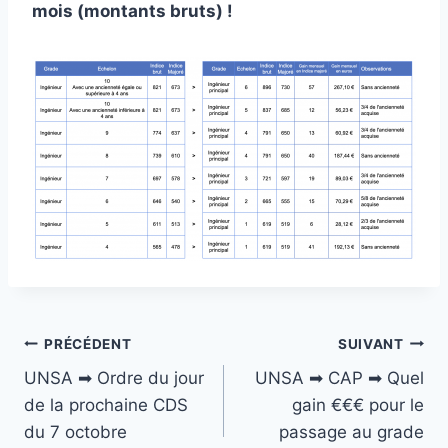
mois (montants bruts) !
Navigation
PRÉCÉDENT
SUIVANT
UNSA ➡ Ordre du jour
UNSA ➡ CAP ➡ Quel
de
de la prochaine CDS
gain €€€ pour le
l’article
du 7 octobre
passage au grade