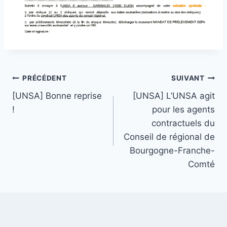
Navigation
PRÉCÉDENT
SUIVANT
[UNSA] Bonne reprise
[UNSA] L’UNSA agit
de
!
pour les agents
l’article
contractuels du
Conseil de régional de
Bourgogne-Franche-
Comté