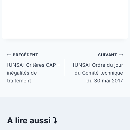
Navigation
PRÉCÉDENT
SUIVANT
[UNSA] Critères CAP –
[UNSA] Ordre du jour
de
inégalités de
du Comité technique
l’article
traitement
du 30 mai 2017
A lire aussi ⤵️