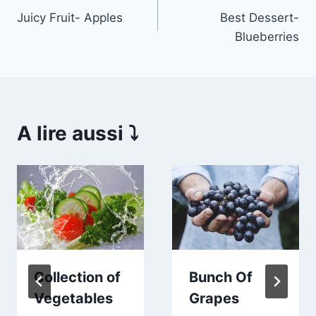
Juicy Fruit- Apples
Best Dessert-
de
Blueberries
l’article
A lire aussi ⤵️
Collection of
Bunch Of
Vegetables
Grapes