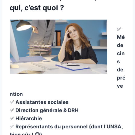
qui, c’est quoi ?
✅
Mé
de
cin
s
de
pré
ve
ntion
✅
Assistantes sociales
✅
Direction générale & DRH
✅
Hiérarchie
✅
Représentants du personnel (dont l’UNSA,
bien sûr ! 😉)