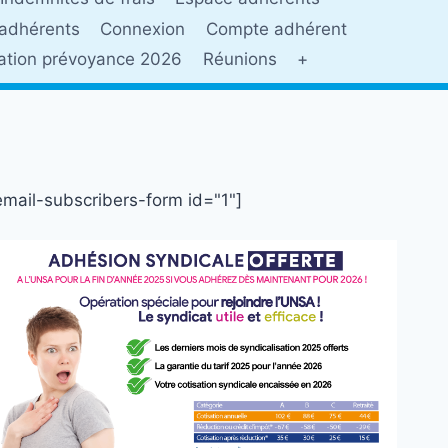
adhérents
Connexion
Compte adhérent
sation prévoyance 2026
Réunions
+
email-subscribers-form id="1"]