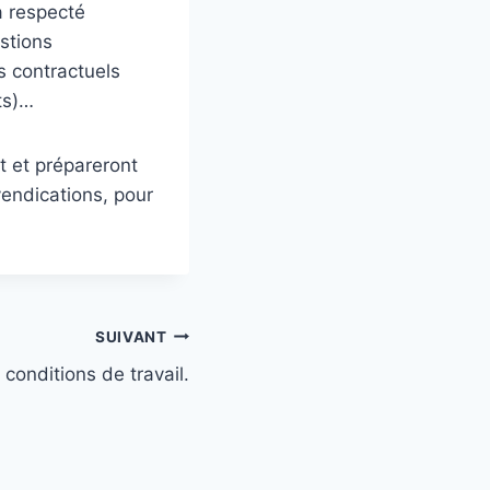
a respecté
estions
 contractuels
ts)…
 et prépareront
vendications, pour
SUIVANT
conditions de travail.