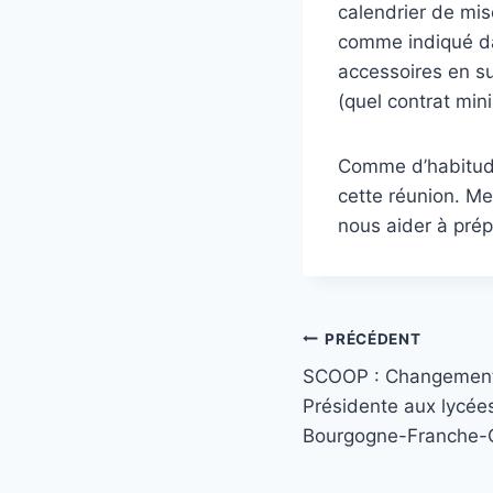
calendrier de mis
comme indiqué dan
accessoires en s
(quel contrat mini
Comme d’habitude
cette réunion. Me
nous aider à prép
Navigation
PRÉCÉDENT
SCOOP : Changement
de
Présidente aux lycées
l’article
Bourgogne-Franche-