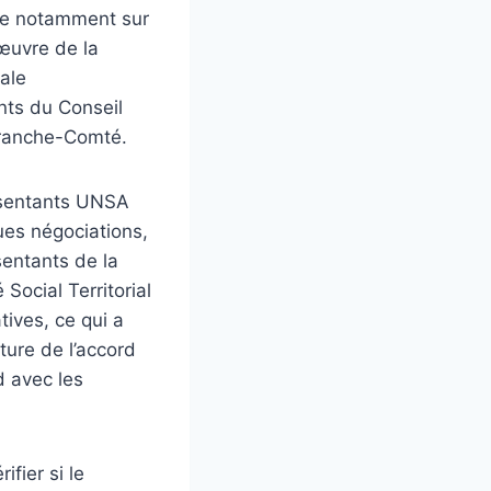
rte notamment sur
œuvre de la
ale
ts du Conseil
Franche-Comté.
ésentants UNSA
ues négociations,
sentants de la
Social Territorial
tives, ce qui a
ture de l’accord
d avec les
fier si le