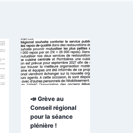
🏫
Démant
des lyc
Réorga
imposé
siège 
📣 Grève au
Représ
Conseil régional
du per
pour la séance
écartés
plénière !
L’UNSA