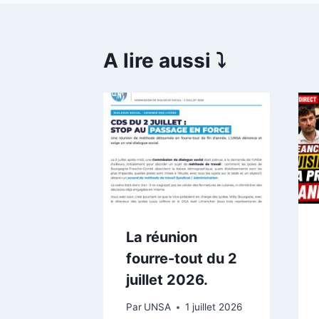
A lire aussi ⤵️
mencer
inir
 juin 2026
La réunion
fourre-tout du 2
juillet 2026.
Par
UNSA
1 juillet 2026