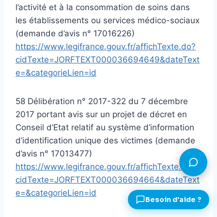
l’activité et à la consommation de soins dans
les établissements ou services médico-sociaux
(demande d’avis n° 17016226)
https://www.legifrance.gouv.fr/affichTexte.do?
cidTexte=JORFTEXT000036694649&dateText
e=&categorieLien=id
58 Délibération n° 2017-322 du 7 décembre
2017 portant avis sur un projet de décret en
Conseil d’Etat relatif au système d’information
d’identification unique des victimes (demande
d’avis n° 17013477)
https://www.legifrance.gouv.fr/affichTexte.do?
cidTexte=JORFTEXT000036694664&dateText
e=&categorieLien=id