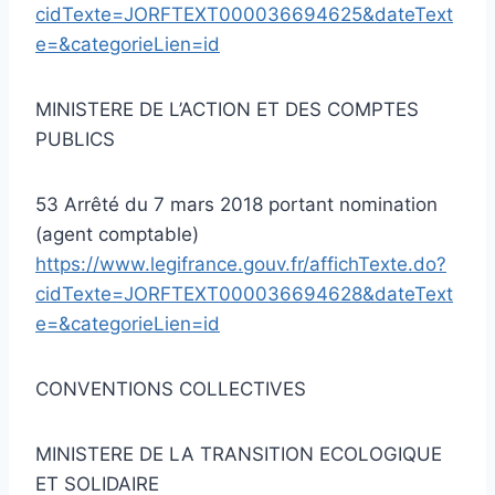
cidTexte=JORFTEXT000036694625&dateText
e=&categorieLien=id
MINISTERE DE L’ACTION ET DES COMPTES
PUBLICS
53 Arrêté du 7 mars 2018 portant nomination
(agent comptable)
https://www.legifrance.gouv.fr/affichTexte.do?
cidTexte=JORFTEXT000036694628&dateText
e=&categorieLien=id
CONVENTIONS COLLECTIVES
MINISTERE DE LA TRANSITION ECOLOGIQUE
ET SOLIDAIRE