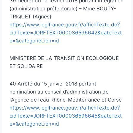
39 Décret du 12 février 2018 portant intégration
(administration préfectorale) – Mme BOUTY-
TRIQUET (Agnès)
https://www.legifrance.gouv.fr/affichTexte.do?
cidTexte=JORFTEXT000036596642&dateText
e=&categorieLien=id
MINISTERE DE LA TRANSITION ECOLOGIQUE
ET SOLIDAIRE
40 Arrêté du 15 janvier 2018 portant
nomination au conseil d’administration de
l’Agence de l’eau Rhône-Méditerranée et Corse
https://www.legifrance.gouv.fr/affichTexte.do?
cidTexte=JORFTEXT000036596645&dateText
e=&categorieLien=id