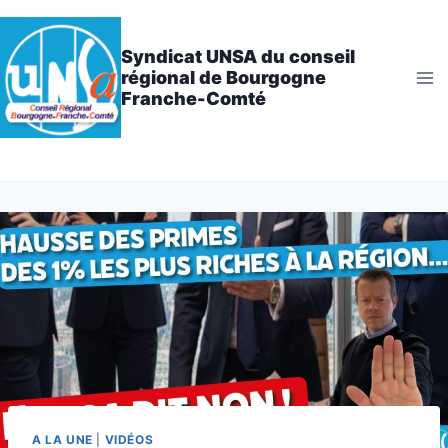
Aller
au
Syndicat UNSA du conseil
contenu
régional de Bourgogne
Franche-Comté
A LA UNE
|
VIDÉOS