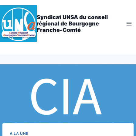
Aller
au
Syndicat UNSA du conseil
contenu
régional de Bourgogne
Franche-Comté
A LA UNE