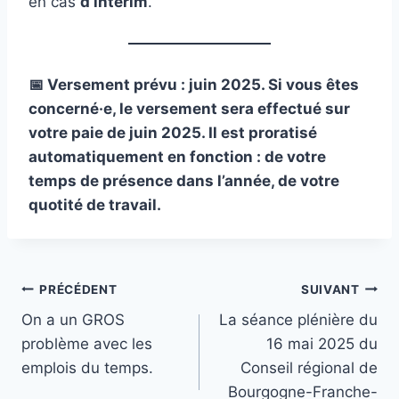
en cas
d’intérim
.
📅 Versement prévu : juin 2025. Si vous êtes
concerné·e, le versement sera effectué sur
votre paie de juin 2025. Il est proratisé
automatiquement en fonction : de votre
temps de présence dans l’année, de votre
quotité de travail.
Navigation
PRÉCÉDENT
SUIVANT
On a un GROS
La séance plénière du
de
problème avec les
16 mai 2025 du
l’article
emplois du temps.
Conseil régional de
Bourgogne-Franche-