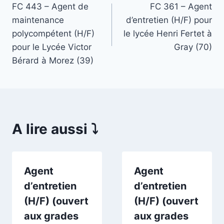
FC 443 – Agent de
FC 361 – Agent
de
maintenance
d’entretien (H/F) pour
l’article
polycompétent (H/F)
le lycée Henri Fertet à
pour le Lycée Victor
Gray (70)
Bérard à Morez (39)
A lire aussi ⤵️
Agent
Agent
d’entretien
d’entretien
(H/F) (ouvert
(H/F) (ouvert
aux grades
aux grades