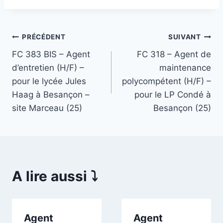
Navigation
PRÉCÉDENT
SUIVANT
FC 383 BIS – Agent
FC 318 – Agent de
de
d’entretien (H/F) –
maintenance
l’article
pour le lycée Jules
polycompétent (H/F) –
Haag à Besançon –
pour le LP Condé à
site Marceau (25)
Besançon (25)
A lire aussi ⤵️
Agent
Agent