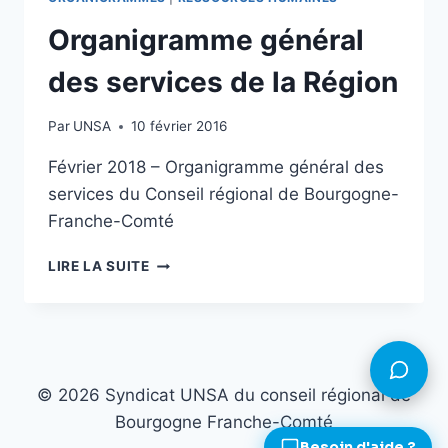
Organigramme général
des services de la Région
Par
UNSA
10 février 2016
Février 2018 – Organigramme général des
services du Conseil régional de Bourgogne-
Franche-Comté
ORGANIGRAMME
LIRE LA SUITE
GÉNÉRAL
DES
SERVICES
DE
LA
RÉGION
© 2026 Syndicat UNSA du conseil régional de
Bourgogne Franche-Comté