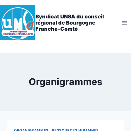
Aller
au
Syndicat UNSA du conseil
contenu
régional de Bourgogne
Franche-Comté
Organigrammes
ORGANIGRAMMES
|
RESSOURCES HUMAINES