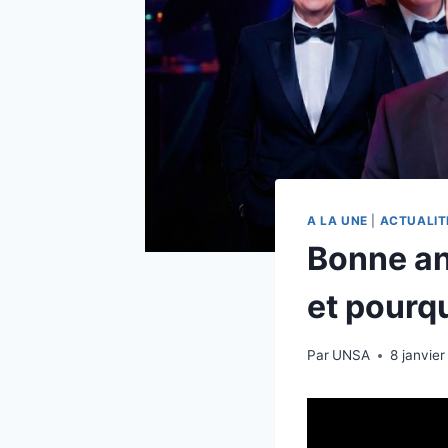
A LA UNE
|
ACTUALIT
Bonne an
et pourqu
Par
UNSA
8 janvie