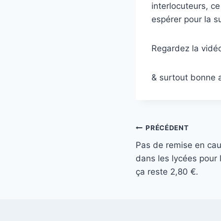
interlocuteurs, c
espérer pour la su
Regardez la vidéo
& surtout bonne a
Navigation
PRÉCÉDENT
Pas de remise en cau
de
dans les lycées pour 
l’article
ça reste 2,80 €.