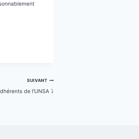
raisonnablement
SUIVANT
hérents de l’UNSA ⤵️