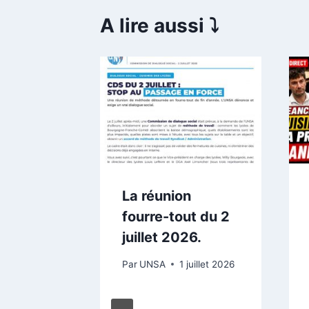
A lire aussi ⤵️
mencer
inir
 juin 2026
La réunion
fourre-tout du 2
juillet 2026.
Par
UNSA
1 juillet 2026