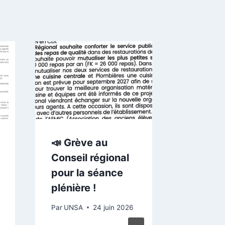
🏫
Démant
des lyc
Réorga
imposé
siège 
📣 Grève au
Représ
Conseil régional
du per
pour la séance
écartés
plénière !
L’UNSA
Par
UNSA
24 juin 2026
un préa