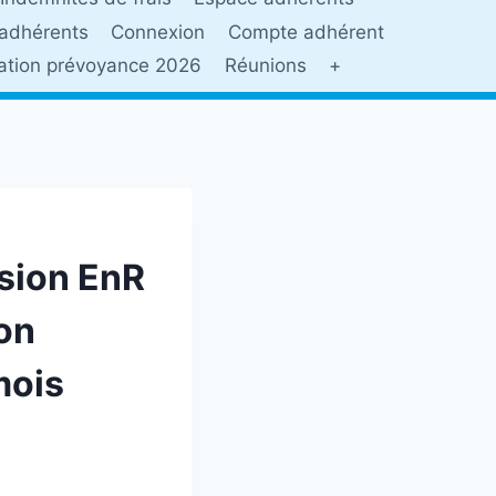
adhérents
Connexion
Compte adhérent
sation prévoyance 2026
Réunions
+
ssion EnR
ion
mois