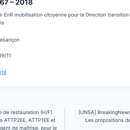
67 – 2018
 EnR mobilisation citoyenne pour la Direction transitio
is
 Besançon
09/11
018
 de restauration (H/F)
[UNSA] BreakingNews 
es ATTP2EE, ATTP1EE et
Les propositions de
gent de maîtrise, pour le