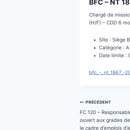
BFC – NT 18
Chargé de mission
(H/F) – CDD 6 mo
Site : Siège
Catégorie : A
Date limite : 
bfc_-_nt_1867_-2
Navigation
PRÉCÉDENT
FC 120 – Responsable
de
ouvert aux grades d
l’article
le cadre d’emplois d’a