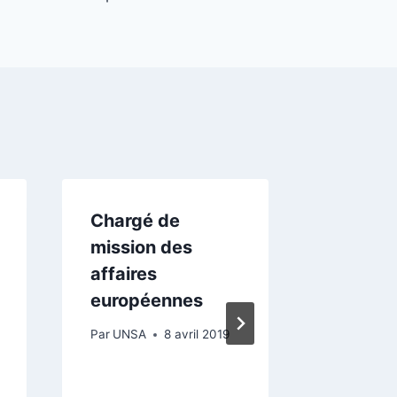
Chargé de
Chargé
mission des
missio
affaires
innovat
européennes
projets
europée
Par
UNSA
8 avril 2019
BFC 18
Par
UNSA