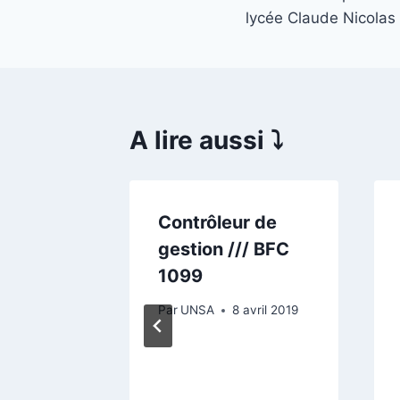
lycée Claude Nicolas
A lire aussi ⤵️
ervice
Contrôleur de
gestion /// BFC
 /// BFC
1099
Par
UNSA
8 avril 2019
avril 2019