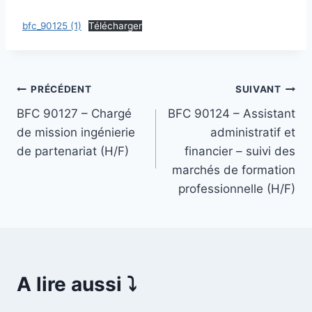
bfc_90125 (1)
Télécharger
Navigation
PRÉCÉDENT
SUIVANT
BFC 90127 – Chargé
BFC 90124 – Assistant
de
de mission ingénierie
administratif et
l’article
de partenariat (H/F)
financier – suivi des
marchés de formation
professionnelle (H/F)
A lire aussi ⤵️